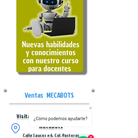
Ventas MECABOTS
Visítanos en Punto de Venta
¿Cómo podemos ayudarte?
Mecabots
Cal
le Sauces #6, Col. Pasteros
1