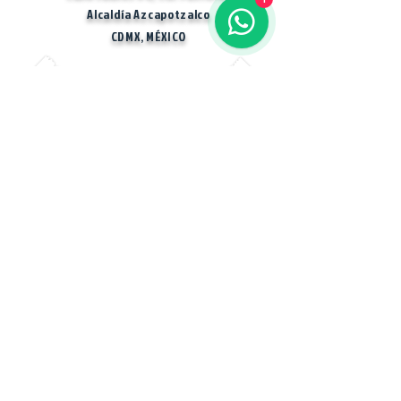
Alcaldía Azcapotzalco
CDMX, MÉXICO
Horario: Lunes a Viernes de 10:00 a 17:00 hrs
Sábado de 10:30 a 14:30 hrs
Domingo y días Festivos No hay servicio.
Envíos en CDMX y República Mexicana
CONOCENOS:
"En MecaBots, nos dedicamos a
proporcionar herramientas