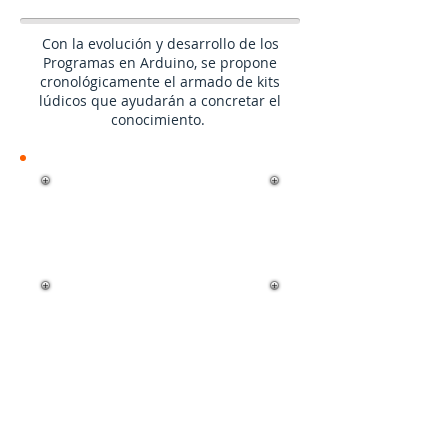
Con la evolución y desarrollo de los
Programas en Arduino, se propone
cronológicamente el armado de kits
lúdicos que ayudarán a concretar el
conocimiento.
Robot Programable"SpyBot"
Kit Proyecto Final, programable con
Arduino, evita
obstáculos
con la
ayuda de un sensor Ultrasónico.
Puede programarse para resolver
laberintos.