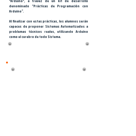
"Arduino", a travez de un kit de desarrollo
denominado “Prácticas de Programación con
Arduino”.
Al finalizar con estas prácticas, los alumnos serán
capaces de proponer Sistemas Automatizados a
problemas técnicos reales, utilizando Arduino
como el cerebro de todo Sistema.
Prácticas de Programación
con Arduino
Kit de desarrollo que contiene
todo lo necesario para diseñar y
construir Circuitos Electrónicos en
Protoboard, que
serán
conectados
a la placa de
código abierto "Arduino", quien
se encargará de
controlar
su
comportamiento dependiendo de
las instrucciones generadas en un
programa mediante una