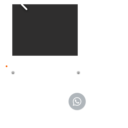
Robot
Programable"SoccerBot"
Kit Proyecto Final, programable
con Arduino. Diviértete
aprendiendo con este robot
futbolista inalámbrico
programable con Arduino
UNO. Controla sus
movimientos desde tu celular